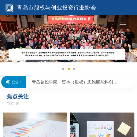
青岛市股权与创业投资行业协会
青岛创投协会与中信建投青岛分公司联合开展
主题党日活动
青岛创投协会会员专场观影活动圆满举办
2026长期资本大会在杭州成功举办
青岛创投学院・资本（股权）思维赋能科创金
公告：
融主题课堂成功举办
会员喜讯丨青岛市政府引导基金参股基金投资
焦点关注
FOCUS
企业登陆港交所