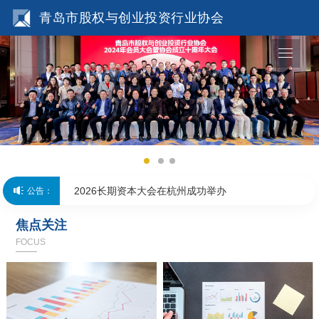
青岛市股权与创业投资行业协会
青岛创投协会与中信建投青岛分公司联合开展
主题党日活动
青岛创投协会会员专场观影活动圆满举办
2026长期资本大会在杭州成功举办
公告：
青岛创投学院・资本（股权）思维赋能科创金
焦点关注
FOCUS
融主题课堂成功举办
会员喜讯丨青岛市政府引导基金参股基金投资
企业登陆港交所