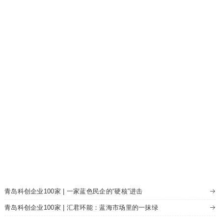
新闻资讯
NEWS
查看更多
青岛科创企业100家 | 柠檬豆:名字是个“豆”，能量大如“牛”
青岛科创企业100家 | 爱尔家佳：“小巨人”企业的快速成长之道
青岛科创企业100家 | 从楼房养猪到物联网养猪，青岛大牧人缘何站上“C
双百工程
位”
NEWS
青岛科创企业100家 | 海氏海诺：用心做好小口罩
青岛科创企业100家 | 一家蓝色民企的“硬核”进击
青岛科创企业100家 | 汇君环能：蓝海市场里的一抹绿